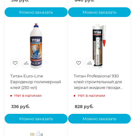
318
руб.
840
руб.
Можно заказать
Можно заказать
Титан Euro-Line
Титан Professional 930
Евродекор полимерный
клей строительный для
клей (250 мл)
зеркал жидкие гвозди
(380 г)
Нет в наличии
Нет в наличии
336
руб.
828
руб.
Можно заказать
Можно заказать