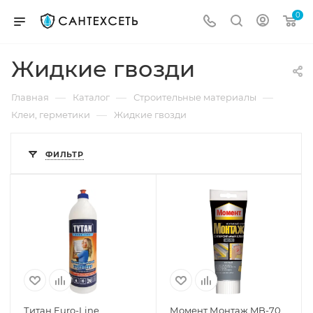
0
Жидкие гвозди
—
—
—
Главная
Каталог
Строительные материалы
—
Клеи, герметики
Жидкие гвозди
ФИЛЬТР
Титан Euro-Line
Момент Монтаж MB-70