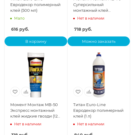
Евродекор полимерный
Суперсильный
клей (500 мл)
монтажный клей
жидкие гвозди (400 г)
Мало
Нет в наличии
616
руб.
718
руб.
В корзину
Можно заказать
Момент Монтаж MB-50
Титан Euro-Line
Экспресс монтажный
Евродекор полимерный
клей жидкие гвозди (125
клей (1 л)
г)
Нет в наличии
Нет в наличии