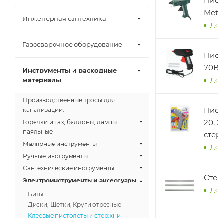
Пис
Met
Инженерная сантехника
До
Газосварочное оборудование
Пис
70В
Инструменты и расходные
материалы
До
Производственные тросы для
Пис
канализации.
20, 
Горелки и газ, баллоны, лампы
паяльные
Малярные инструменты
До
Ручные инструменты
Сантехнические инструменты
Сте
Электроинструменты и аксессуары
До
Биты
Диски, Щетки, Круги отрезные
Клеевые пистолеты и стержни