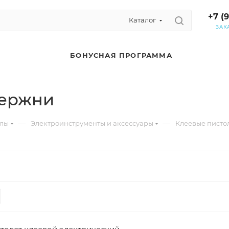
+7 (
Каталог
ЗАК
БОНУСНАЯ ПРОГРАММА
тержни
—
—
алы
Электроинструменты и аксессуары
Клеевые писто