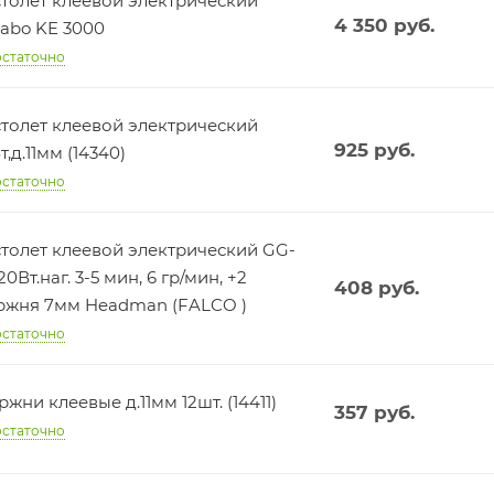
толет клеевой электрический
4 350
руб.
abo KE 3000
статочно
толет клеевой электрический
925
руб.
т,д.11мм (14340)
статочно
толет клеевой электрический GG-
20Вт.наг. 3-5 мин, 6 гр/мин, +2
408
руб.
стержня 7мм Headman (FALCO )
статочно
ржни клеевые д.11мм 12шт. (14411)
357
руб.
статочно