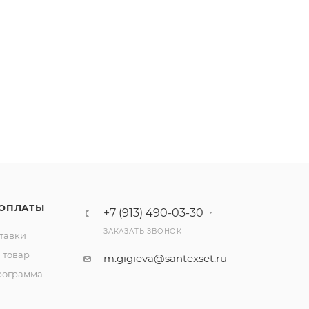
 ОПЛАТЫ
+7 (913) 490-03-30
ЗАКАЗАТЬ ЗВОНОК
тавки
 товар
m.gigieva@santexset.ru
рограмма