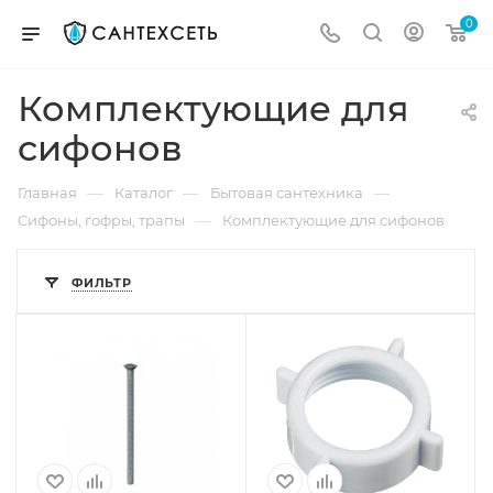
0
Комплектующие для
сифонов
—
—
—
Главная
Каталог
Бытовая сантехника
—
Сифоны, гофры, трапы
Комплектующие для сифонов
ФИЛЬТР