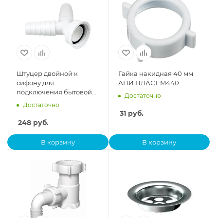
Штуцер двойной к
Гайка накидная 40 мм
сифону для
АНИ ПЛАСТ M440
подключения бытовой
Достаточно
техники в комплекте с
Достаточно
хомутами, МР-У
31
руб.
248
руб.
В корзину
В корзину