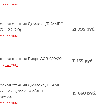
т в наличии
осная станция Джилекс ДЖАМБО
21 795
руб.
35 Н-24 (2.0)
т в наличии
осная станция Вихрь АСВ-650/20Ч
11 135
руб.
т в наличии
осная станция Джилекс ДЖАМБО
35 Н-24 (Qmax=60л/мин.;
19 660
руб.
x=35м.)
т в наличии