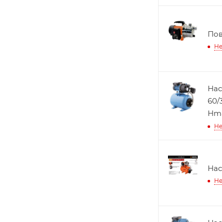
Пов
Не
Нас
60/
Нma
Не
Нас
Не