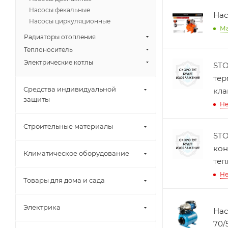
Насосы фекальные
Нас
Насосы циркуляционные
М
Радиаторы отопления
Теплоноситель
Электрические котлы
STO
тер
Средства индивидуальной
кла
защиты
Не
Строительные материалы
STO
кон
Климатическое оборудование
теп
Не
Товары для дома и сада
Электрика
Нас
70/