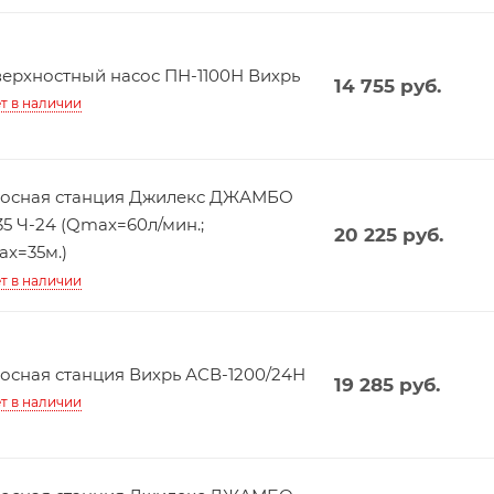
ерхностный насос ПН-1100Н Вихрь
14 755
руб.
т в наличии
осная станция Джилекс ДЖАМБО
35 Ч-24 (Qmax=60л/мин.;
20 225
руб.
x=35м.)
т в наличии
осная станция Вихрь АСВ-1200/24Н
19 285
руб.
т в наличии