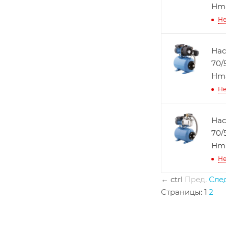
Нma
Не
Нас
70/
Нma
Не
Нас
70/
Нma
Не
←
ctrl
Пред.
След
Страницы:
1
2