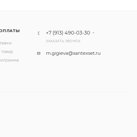
 ОПЛАТЫ
+7 (913) 490-03-30
ЗАКАЗАТЬ ЗВОНОК
тавки
 товар
m.gigieva@santexset.ru
рограмма