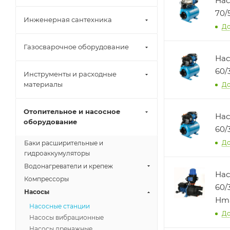
Нас
70/
Инженерная сантехника
До
Газосварочное оборудование
Нас
60/
Инструменты и расходные
материалы
До
Отопительное и насосное
Нас
оборудование
60/3
До
Баки расширительные и
гидроаккумуляторы
Водонагреватели и крепеж
Нас
Компрессоры
60/
Насосы
Нma
Насосные станции
До
Насосы вибрационные
Насосы дренажные