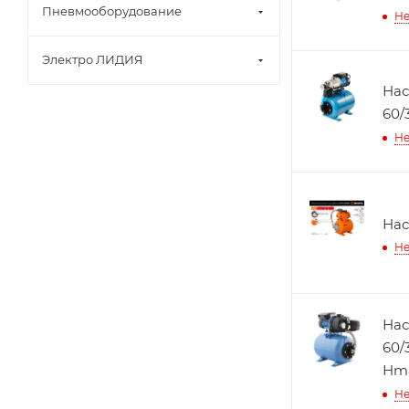
Пневмооборудование
Не
Электро ЛИДИЯ
Нас
60/
Не
Нас
Не
Нас
60/
Нma
Не