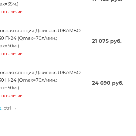
x=35м.)
т в наличии
осная станция Джилекс ДЖАМБО
50 П-24 (Qmax=70л/мин.;
21 075
руб.
x=50м.)
т в наличии
осная станция Джилекс ДЖАМБО
50 Н-24 (Qmax=70л/мин.;
24 690
руб.
x=50м.)
т в наличии
.
ctrl
→