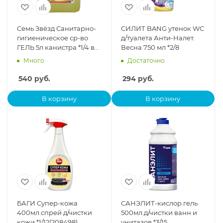
Семь Звёзд Санитарно-
СИЛИТ BANG утенок WC
гигиеническое ср-во
д/туалета Анти-Налет.
ГЕЛЬ 5л канистра *1/4 в
Весна 750 мл *2/8
коробке
Много
Достаточно
540
руб.
294
руб.
В корзину
В корзину
БАГИ Супер-кожа
САНЭЛИТ-кислор.гель
400мл.спрей д/чистки
500мл.д/чистки ванн и
кожи *1/12(208498)
унитазов *3/15