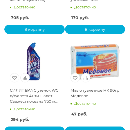
Достаточно
Достаточно
705
руб.
170
руб.
В корзину
В корзину
СИЛИТ BANG утенок WC
Мыло туалетное НК 90гр
д/туалета Анти-Налет.
Медовое
Свежесть океана 750 мл
Достаточно
*2/8
Достаточно
47
руб.
294
руб.