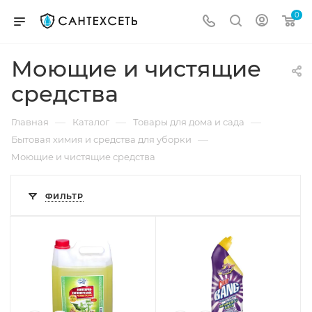
0
Моющие и чистящие
средства
—
—
—
Главная
Каталог
Товары для дома и сада
—
Бытовая химия и средства для уборки
Моющие и чистящие средства
ФИЛЬТР