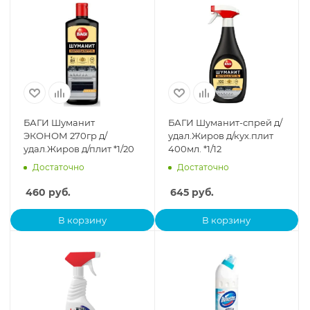
БАГИ Шуманит
БАГИ Шуманит-спрей д/
ЭКОНОМ 270гр д/
удал.Жиров д/кух.плит
удал.Жиров д/плит *1/20
400мл. *1/12
Достаточно
Достаточно
460
руб.
645
руб.
В корзину
В корзину