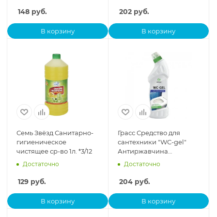
148
руб.
202
руб.
В корзину
В корзину
Семь Звёзд Санитарно-
Грасс Средство для
гигиеническое
сантехники "WC-gel"
чистящее ср-во 1л. *3/12
Антиржавчина
750мл.*3/12 - акция
Достаточно
Достаточно
129
руб.
204
руб.
В корзину
В корзину