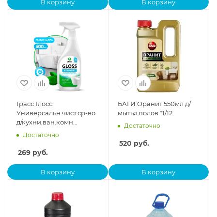
В корзину
В корзину
Грасс Глосс
БАГИ Оранит 550мл д/
Универсальн.чист.ср-во
мытья полов *1/12
д/кухни,ван.комн
Достаточно
Антиналет курок
Достаточно
600мл.221600 *2/8 -
520
руб.
акция
269
руб.
В корзину
В корзину