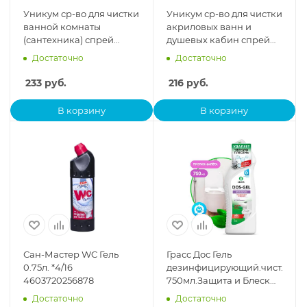
Уникум ср-во для чистки
Уникум ср-во для чистки
ванной комнаты
акриловых ванн и
(сантехника) спрей
душевых кабин спрей
500мл *1/12
500 мл *1/12
Достаточно
Достаточно
233
руб.
216
руб.
В корзину
В корзину
Сан-Мастер WC Гель
Грасс Дос Гель
0.75л. *4/16
дезинфицирующий.чист.гель
4603720256878
750мл.Защита и Блеск
арт.219275 *3/12
Достаточно
Достаточно