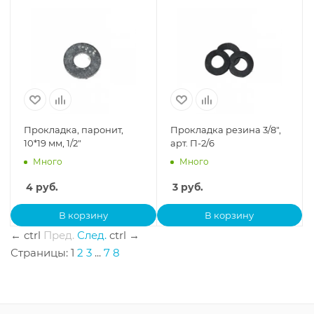
Прокладка, паронит,
Прокладка резина 3/8",
10*19 мм, 1/2"
арт. П-2/6
Много
Много
4
руб.
3
руб.
В корзину
В корзину
←
ctrl
Пред.
След.
ctrl
→
Страницы:
1
2
3
...
7
8