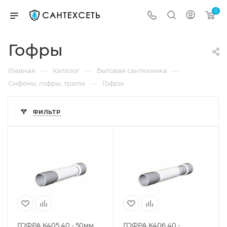
0
Гофры
—
—
—
Главная
Каталог
Бытовая сантехника
—
Сифоны, гофры, трапы
Гофры
ФИЛЬТР
ГОФРА K405 40 - 50мм,
ГОФРА K406 40 -