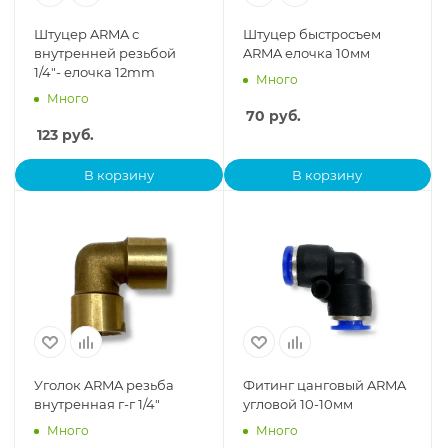
Штуцер ARMA с
Штуцер быстросъем
внутренней резьбой
ARMA елочка 10мм
1/4"- елочка 12mm
Много
Много
70
руб.
123
руб.
В корзину
В корзину
Уголок ARMA резьба
Фитинг цанговый ARMA
внутренная г-г 1/4"
угловой 10-10мм
Много
Много