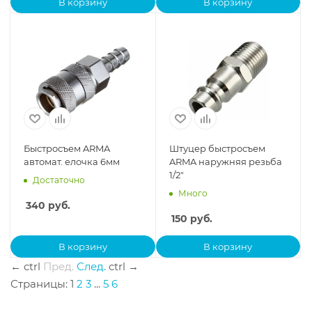
В корзину
В корзину
Быстросъем ARMA
Штуцер быстросъем
автомат. елочка 6мм
ARMA наружняя резьба
1/2"
Достаточно
Много
340
руб.
150
руб.
В корзину
В корзину
←
ctrl
Пред.
След.
ctrl
→
Страницы:
1
2
3
...
5
6