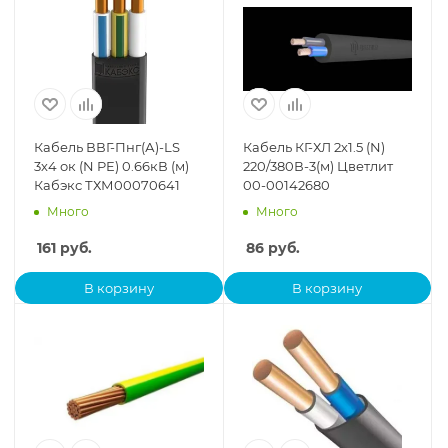
Кабель ВВГ-Пнг(А)-LS
Кабель КГ-ХЛ 2х1.5 (N)
3х4 ок (N PE) 0.66кВ (м)
220/380В-3(м) Цветлит
Кабэкс ТХМ00070641
00-00142680
Много
Много
161
руб.
86
руб.
В корзину
В корзину