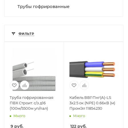
Трубы гофрированные
ФИЛЬТР
Труба гофрированная
Кабель ВВГ-Пнг(А)-LS
ПВХ Строит. с/з д16
3х2.5 ок (NPE) 0.66кВ (м)
(100м/5500м уп/пал)
ПромЭл 11854230
Много
Много
9
руб.
122
руб.