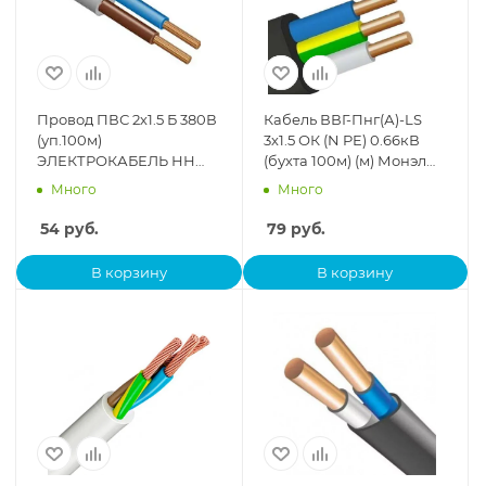
Провод ПВС 2х1.5 Б 380В
Кабель ВВГ-Пнг(А)-LS
(уп.100м)
3х1.5 ОК (N PE) 0.66кВ
ЭЛЕКТРОКАБЕЛЬ НН
(бухта 100м) (м) Монэл
4656756600269
020410300
Много
Много
54
руб.
79
руб.
В корзину
В корзину