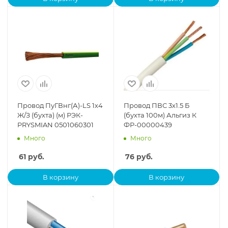
Провод ПуГВнг(А)-LS 1х4
Провод ПВС 3х1.5 Б
Ж/З (бухта) (м) РЭК-
(бухта 100м) Альгиз К
PRYSMIAN 0501060301
ФР-00000439
Много
Много
61
руб.
76
руб.
В корзину
В корзину