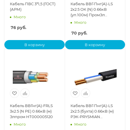
Кабель ПВС 3*1,5 (ГОСТ)
Кабель ВВГ-Пнг(А)-LS
(АРМ)
2х2.5 ОК (N) 0.66кВ
(уп.100м) ПромЭл
Много
872002752
Много
76
руб.
70
руб.
В корзину
В корзину
Кабель ВВГнг(А)-FRLS
Кабель ВВГ-Пнг(А)-LS
3х2.5 (N PE) 0.66кВ (м)
2х2.5 (бухта) 0.66кВ (м)
Элпром НТ000005120
РЭК-PRYSMIAN
1602050101
Много
Много