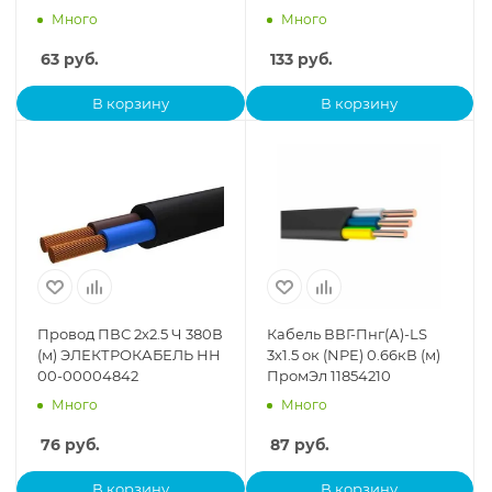
160305
Много
Много
63
руб.
133
руб.
В корзину
В корзину
Провод ПВС 2х2.5 Ч 380В
Кабель ВВГ-Пнг(А)-LS
(м) ЭЛЕКТРОКАБЕЛЬ НН
3х1.5 ок (NPE) 0.66кВ (м)
00-00004842
ПромЭл 11854210
Много
Много
76
руб.
87
руб.
В корзину
В корзину