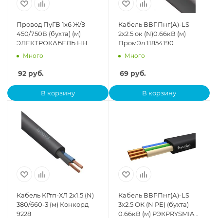
Провод ПуГВ 1х6 Ж/З
Кабель ВВГ-Пнг(А)-LS
450/750В (бухта) (м)
2х2.5 ок (N)0.66кВ (м)
ЭЛЕКТРОКАБЕЛЬ НН
ПромЭл 11854190
00-00007450
Много
Много
92
руб.
69
руб.
В корзину
В корзину
Кабель КГтп-ХЛ 2х1.5 (N)
Кабель ВВГ-Пнг(А)-LS
380/660-3 (м) Конкорд
3х2.5 ОК (N PE) (бухта)
9228
0.66кВ (м) РЭКPRYSMIAN